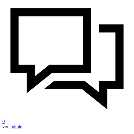
0
von
admin